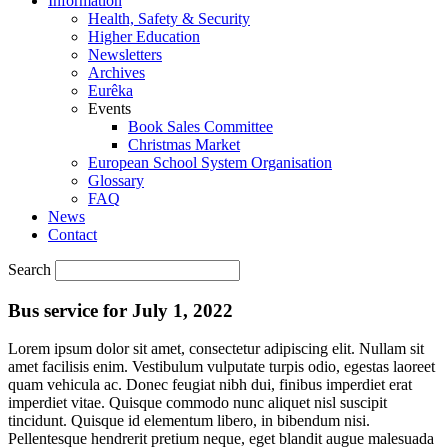
Information
Health, Safety & Security
Higher Education
Newsletters
Archives
Eurêka
Events
Book Sales Committee
Christmas Market
European School System Organisation
Glossary
FAQ
News
Contact
Search
Bus service for July 1, 2022
Lorem ipsum dolor sit amet, consectetur adipiscing elit. Nullam sit
amet facilisis enim. Vestibulum vulputate turpis odio, egestas laoreet
quam vehicula ac. Donec feugiat nibh dui, finibus imperdiet erat
imperdiet vitae. Quisque commodo nunc aliquet nisl suscipit
tincidunt. Quisque id elementum libero, in bibendum nisi.
Pellentesque hendrerit pretium neque, eget blandit augue malesuada