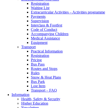
Registration
Waiting List
Extracurricular Activities – Activities programme
Payments
Supervision
Interclass & Footfest
Code of Conduct
Accompanying Children
Medical Assistance
Equipment
Transport
Practical Information
Registration
Pricing
Bus Pass
Routes and Stops
Rules
Snow & Heat Plans
Bus Park
Lost Item
Transport – FAQ
Information
Health, Safety & Security
Higher Education
Newsletters