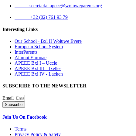
Email:
secretariat.apeee@woluweparents.org
Phone:
+32 (02) 761 93 79
Interesting Links
Our School - Bxl II Woluwe Evere
European School System
InterParents
Alumni Europae
APEEE Bxl I – Uccle
APEEE Bxl III – Ixelles
APEEE Bxl IV - Laeken
SUBSCRIBE TO THE NEWSLETTER
Email
Subscribe
Join Us On Facebook
Terms
Privacy Policy & Safety