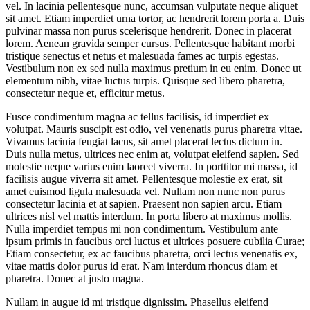
vel. In lacinia pellentesque nunc, accumsan vulputate neque aliquet
sit amet. Etiam imperdiet urna tortor, ac hendrerit lorem porta a. Duis
pulvinar massa non purus scelerisque hendrerit. Donec in placerat
lorem. Aenean gravida semper cursus. Pellentesque habitant morbi
tristique senectus et netus et malesuada fames ac turpis egestas.
Vestibulum non ex sed nulla maximus pretium in eu enim. Donec ut
elementum nibh, vitae luctus turpis. Quisque sed libero pharetra,
consectetur neque et, efficitur metus.
Fusce condimentum magna ac tellus facilisis, id imperdiet ex
volutpat. Mauris suscipit est odio, vel venenatis purus pharetra vitae.
Vivamus lacinia feugiat lacus, sit amet placerat lectus dictum in.
Duis nulla metus, ultrices nec enim at, volutpat eleifend sapien. Sed
molestie neque varius enim laoreet viverra. In porttitor mi massa, id
facilisis augue viverra sit amet. Pellentesque molestie ex erat, sit
amet euismod ligula malesuada vel. Nullam non nunc non purus
consectetur lacinia et at sapien. Praesent non sapien arcu. Etiam
ultrices nisl vel mattis interdum. In porta libero at maximus mollis.
Nulla imperdiet tempus mi non condimentum. Vestibulum ante
ipsum primis in faucibus orci luctus et ultrices posuere cubilia Curae;
Etiam consectetur, ex ac faucibus pharetra, orci lectus venenatis ex,
vitae mattis dolor purus id erat. Nam interdum rhoncus diam et
pharetra. Donec at justo magna.
Nullam in augue id mi tristique dignissim. Phasellus eleifend