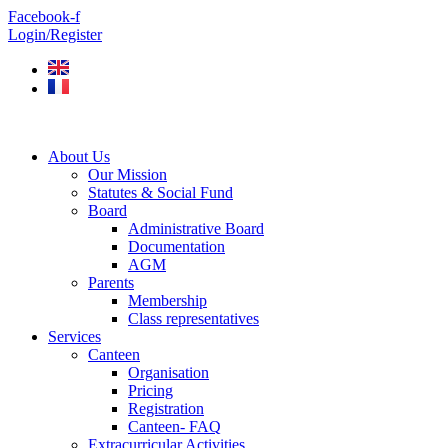
Skip
Facebook-f
to
Login/Register
content
About Us
Our Mission
Statutes & Social Fund
Board
Administrative Board
Documentation
AGM
Parents
Membership
Class representatives
Services
Canteen
Organisation
Pricing
Registration
Canteen- FAQ
Extracurricular Activities