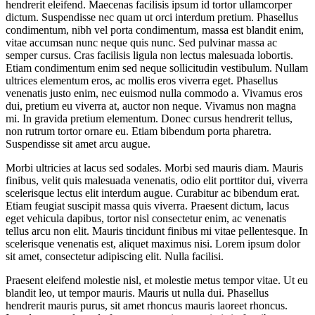
hendrerit eleifend. Maecenas facilisis ipsum id tortor ullamcorper
dictum. Suspendisse nec quam ut orci interdum pretium. Phasellus
condimentum, nibh vel porta condimentum, massa est blandit enim,
vitae accumsan nunc neque quis nunc. Sed pulvinar massa ac
semper cursus. Cras facilisis ligula non lectus malesuada lobortis.
Etiam condimentum enim sed neque sollicitudin vestibulum. Nullam
ultrices elementum eros, ac mollis eros viverra eget. Phasellus
venenatis justo enim, nec euismod nulla commodo a. Vivamus eros
dui, pretium eu viverra at, auctor non neque. Vivamus non magna
mi. In gravida pretium elementum. Donec cursus hendrerit tellus,
non rutrum tortor ornare eu. Etiam bibendum porta pharetra.
Suspendisse sit amet arcu augue.
Morbi ultricies at lacus sed sodales. Morbi sed mauris diam. Mauris
finibus, velit quis malesuada venenatis, odio elit porttitor dui, viverra
scelerisque lectus elit interdum augue. Curabitur ac bibendum erat.
Etiam feugiat suscipit massa quis viverra. Praesent dictum, lacus
eget vehicula dapibus, tortor nisl consectetur enim, ac venenatis
tellus arcu non elit. Mauris tincidunt finibus mi vitae pellentesque. In
scelerisque venenatis est, aliquet maximus nisi. Lorem ipsum dolor
sit amet, consectetur adipiscing elit. Nulla facilisi.
Praesent eleifend molestie nisl, et molestie metus tempor vitae. Ut eu
blandit leo, ut tempor mauris. Mauris ut nulla dui. Phasellus
hendrerit mauris purus, sit amet rhoncus mauris laoreet rhoncus.