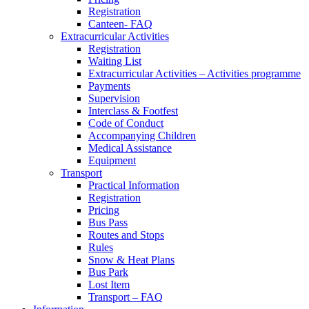
Registration
Canteen- FAQ
Extracurricular Activities
Registration
Waiting List
Extracurricular Activities – Activities programme
Payments
Supervision
Interclass & Footfest
Code of Conduct
Accompanying Children
Medical Assistance
Equipment
Transport
Practical Information
Registration
Pricing
Bus Pass
Routes and Stops
Rules
Snow & Heat Plans
Bus Park
Lost Item
Transport – FAQ