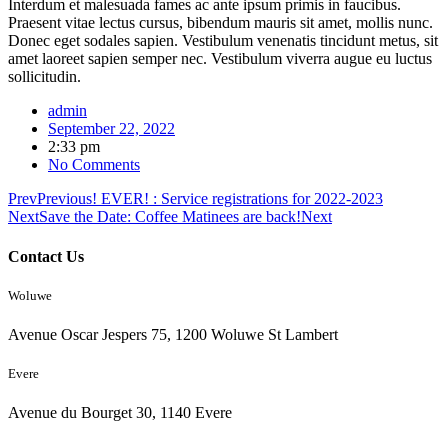
Interdum et malesuada fames ac ante ipsum primis in faucibus.
Praesent vitae lectus cursus, bibendum mauris sit amet, mollis nunc.
Donec eget sodales sapien. Vestibulum venenatis tincidunt metus, sit
amet laoreet sapien semper nec. Vestibulum viverra augue eu luctus
sollicitudin.
admin
September 22, 2022
2:33 pm
No Comments
Prev
Previous
! EVER! : Service registrations for 2022-2023
Next
Save the Date: Coffee Matinees are back!
Next
Contact Us
Woluwe
Avenue Oscar Jespers 75, 1200 Woluwe St Lambert
Evere
Avenue du Bourget 30, 1140 Evere