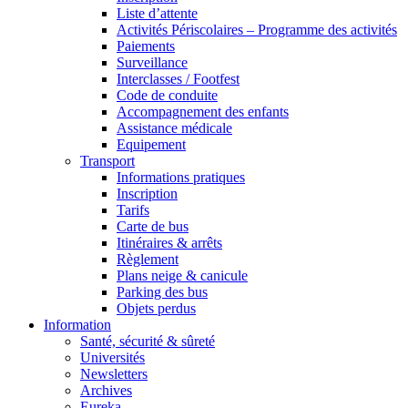
Liste d’attente
Activités Périscolaires – Programme des activités
Paiements
Surveillance
Interclasses / Footfest
Code de conduite
Accompagnement des enfants
Assistance médicale
Equipement
Transport
Informations pratiques
Inscription
Tarifs
Carte de bus
Itinéraires & arrêts
Règlement
Plans neige & canicule
Parking des bus
Objets perdus
Information
Santé, sécurité & sûreté
Universités
Newsletters
Archives
Eureka