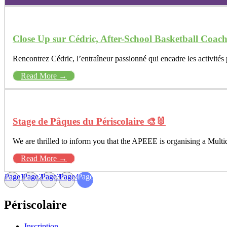
Close Up sur Cédric, After-School Basketball Coach
Rencontrez Cédric, l’entraîneur passionné qui encadre les activités 
Read More →
Stage de Pâques du Périscolaire 🎨🐰
We are thrilled to inform you that the APEEE is organising a Multi
Read More →
Page
1
Page
2
Page
3
Page
4
Page
5
Périscolaire
Inscription