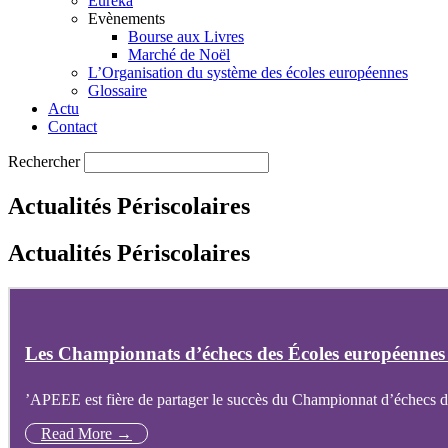
Eureka
Evènements
Bourse aux Livres
Marché de Noël
L’Organisation du système des écoles européennes
Glossaire
Actu
Contact
Rechercher
Actualités Périscolaires
Actualités Périscolaires
Les Championnats d’échecs des Écoles européennes 
’APEEE est fière de partager le succès du Championnat d’échecs d
Read More →