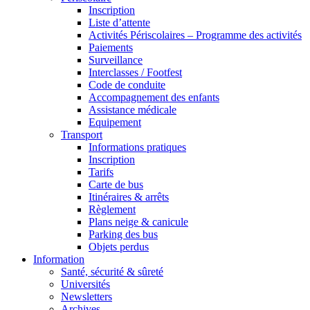
Inscription
Liste d’attente
Activités Périscolaires – Programme des activités
Paiements
Surveillance
Interclasses / Footfest
Code de conduite
Accompagnement des enfants
Assistance médicale
Equipement
Transport
Informations pratiques
Inscription
Tarifs
Carte de bus
Itinéraires & arrêts
Règlement
Plans neige & canicule
Parking des bus
Objets perdus
Information
Santé, sécurité & sûreté
Universités
Newsletters
Archives