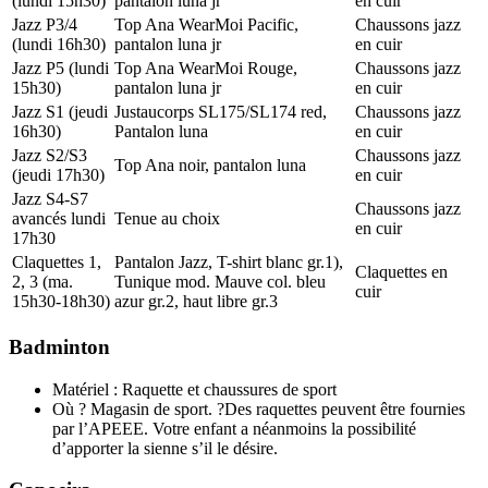
(lundi 15h30)
pantalon luna jr
en cuir
Jazz P3/4
Top Ana WearMoi Pacific,
Chaussons jazz
(lundi 16h30)
pantalon luna jr
en cuir
Jazz P5 (lundi
Top Ana WearMoi Rouge,
Chaussons jazz
15h30)
pantalon luna jr
en cuir
Jazz S1 (jeudi
Justaucorps SL175/SL174 red,
Chaussons jazz
16h30)
Pantalon luna
en cuir
Jazz S2/S3
Chaussons jazz
Top Ana noir, pantalon luna
(jeudi 17h30)
en cuir
Jazz S4-S7
Chaussons jazz
avancés lundi
Tenue au choix
en cuir
17h30
Claquettes 1,
Pantalon Jazz, T-shirt blanc gr.1),
Claquettes en
2, 3 (ma.
Tunique mod. Mauve col. bleu
cuir
15h30-18h30)
azur gr.2, haut libre gr.3
Badminton
Matériel : Raquette et chaussures de sport
Où ? Magasin de sport. ?Des raquettes peuvent être fournies
par l’APEEE. Votre enfant a néanmoins la possibilité
d’apporter la sienne s’il le désire.