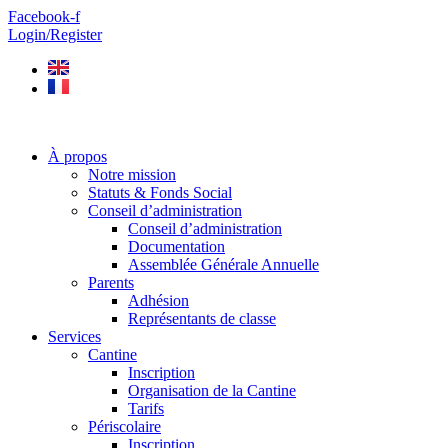
Aller
Facebook-f
au
Login/Register
contenu
À propos
Notre mission
Statuts & Fonds Social
Conseil d’administration
Conseil d’administration
Documentation
Assemblée Générale Annuelle
Parents
Adhésion
Représentants de classe
Services
Cantine
Inscription
Organisation de la Cantine
Tarifs
Périscolaire
Inscription