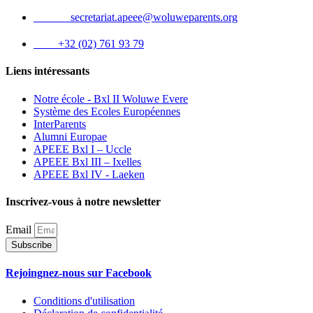
Email :
secretariat.apeee@woluweparents.org
Tél :
+32 (02) 761 93 79
Liens intéressants
Notre école - Bxl II Woluwe Evere
Système des Ecoles Européennes
InterParents
Alumni Europae
APEEE Bxl I – Uccle
APEEE Bxl III – Ixelles
APEEE Bxl IV - Laeken
Inscrivez-vous à notre newsletter
Email
Subscribe
Rejoingnez-nous sur Facebook
Conditions d'utilisation