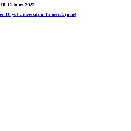
7th October 2025
.
 Days | University of Limerick (ul.ie)