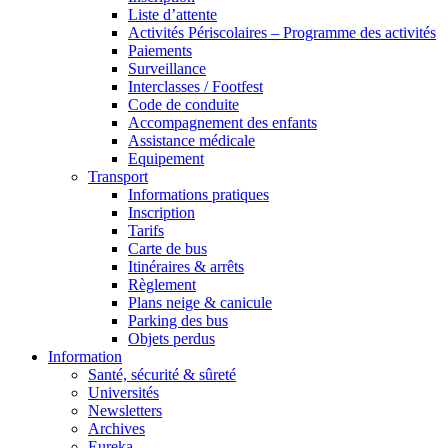
Liste d’attente
Activités Périscolaires – Programme des activités
Paiements
Surveillance
Interclasses / Footfest
Code de conduite
Accompagnement des enfants
Assistance médicale
Equipement
Transport
Informations pratiques
Inscription
Tarifs
Carte de bus
Itinéraires & arrêts
Règlement
Plans neige & canicule
Parking des bus
Objets perdus
Information
Santé, sécurité & sûreté
Universités
Newsletters
Archives
Eureka