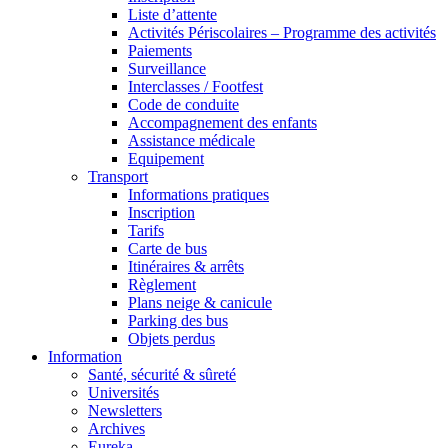
Liste d’attente
Activités Périscolaires – Programme des activités
Paiements
Surveillance
Interclasses / Footfest
Code de conduite
Accompagnement des enfants
Assistance médicale
Equipement
Transport
Informations pratiques
Inscription
Tarifs
Carte de bus
Itinéraires & arrêts
Règlement
Plans neige & canicule
Parking des bus
Objets perdus
Information
Santé, sécurité & sûreté
Universités
Newsletters
Archives
Eureka