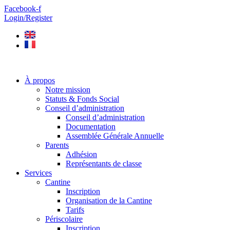
Aller
Facebook-f
au
Login/Register
contenu
À propos
Notre mission
Statuts & Fonds Social
Conseil d’administration
Conseil d’administration
Documentation
Assemblée Générale Annuelle
Parents
Adhésion
Représentants de classe
Services
Cantine
Inscription
Organisation de la Cantine
Tarifs
Périscolaire
Inscription