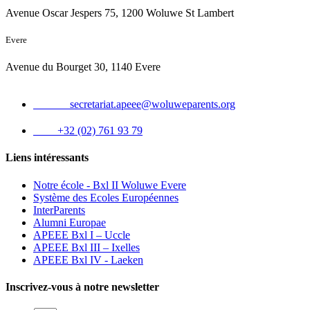
Avenue Oscar Jespers 75, 1200 Woluwe St Lambert
Evere
Avenue du Bourget 30, 1140 Evere
Email :
secretariat.apeee@woluweparents.org
Tél :
+32 (02) 761 93 79
Liens intéressants
Notre école - Bxl II Woluwe Evere
Système des Ecoles Européennes
InterParents
Alumni Europae
APEEE Bxl I – Uccle
APEEE Bxl III – Ixelles
APEEE Bxl IV - Laeken
Inscrivez-vous à notre newsletter