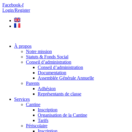
Aller
Facebook-f
au
Login/Register
contenu
À propos
Notre mission
Statuts & Fonds Social
Conseil d’administration
Conseil d’administration
Documentation
Assemblée Générale Annuelle
Parents
Adhésion
Représentants de classe
Services
Cantine
Inscription
Organisation de la Cantine
Tarifs
Périscolaire
Inscription