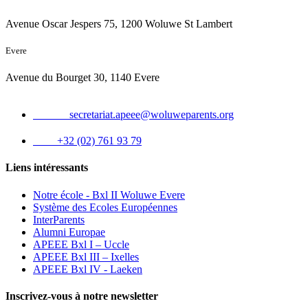
Avenue Oscar Jespers 75, 1200 Woluwe St Lambert
Evere
Avenue du Bourget 30, 1140 Evere
Email :
secretariat.apeee@woluweparents.org
Tél :
+32 (02) 761 93 79
Liens intéressants
Notre école - Bxl II Woluwe Evere
Système des Ecoles Européennes
InterParents
Alumni Europae
APEEE Bxl I – Uccle
APEEE Bxl III – Ixelles
APEEE Bxl IV - Laeken
Inscrivez-vous à notre newsletter