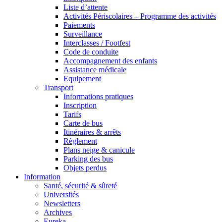
Liste d’attente
Activités Périscolaires – Programme des activités
Paiements
Surveillance
Interclasses / Footfest
Code de conduite
Accompagnement des enfants
Assistance médicale
Equipement
Transport
Informations pratiques
Inscription
Tarifs
Carte de bus
Itinéraires & arrêts
Règlement
Plans neige & canicule
Parking des bus
Objets perdus
Information
Santé, sécurité & sûreté
Universités
Newsletters
Archives
Eureka