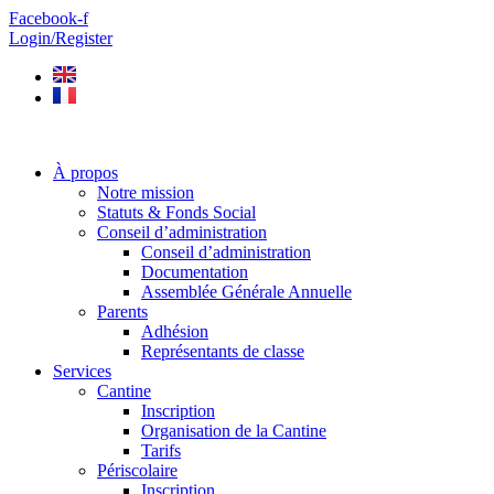
Aller
Facebook-f
au
Login/Register
contenu
À propos
Notre mission
Statuts & Fonds Social
Conseil d’administration
Conseil d’administration
Documentation
Assemblée Générale Annuelle
Parents
Adhésion
Représentants de classe
Services
Cantine
Inscription
Organisation de la Cantine
Tarifs
Périscolaire
Inscription