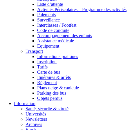
Liste d’attente
Activités Périscolaires – Programme des activités
Paiements
Surveillance
Interclasses / Footfest
Code de conduite
Accompagnement des enfants
Assistance médicale
Equipement
Transport
Informations pratiques
Inscription
Tarifs
Carte de bus
Itinéraires & arrêts
Règlement
Plans neige & canicule
Parking des bus
Objets perdus
Information
Santé, sécurité & sûreté
Universités
Newsletters
Archives
Eureka