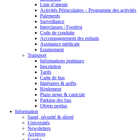
Liste d’attente
Activités Périscolaires – Programme des activités
Paiements
Surveillance
Interclasses / Footfest
Code de conduite
Accompagnement des enfants
Assistance médicale
Equipement
Transport
Informations pratiques
Inscription
Tarifs
Carte de bus
Itinéraires & arrêts
Règlement
Plans neige & canicule
Parking des bus
Objets perdus
Information
Santé, sécurité & sûreté
Universités
Newsletters
Archives
Eureka