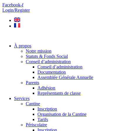
Aller
Facebook-f
au
Login/Register
contenu
À propos
Notre mission
Statuts & Fonds Social
Conseil d’administration
Conseil d’administration
Documentation
Assemblée Générale Annuelle
Parents
Adhésion
Représentants de classe
Services
Cantine
Inscription
Organisation de la Cantine
Tarifs
Périscolaire
Inscription