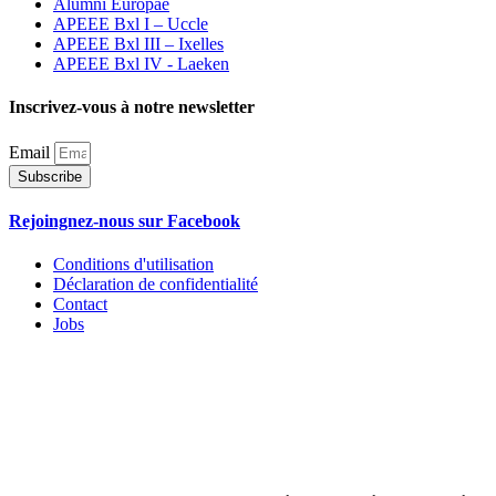
Alumni Europae
APEEE Bxl I – Uccle
APEEE Bxl III – Ixelles
APEEE Bxl IV - Laeken
Inscrivez-vous à notre newsletter
Email
Subscribe
Rejoingnez-nous sur Facebook
Conditions d'utilisation
Déclaration de confidentialité
Contact
Jobs