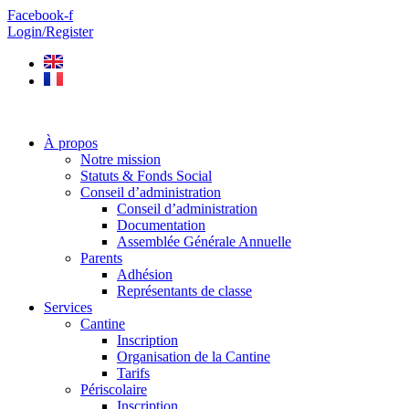
Aller
Facebook-f
au
Login/Register
contenu
À propos
Notre mission
Statuts & Fonds Social
Conseil d’administration
Conseil d’administration
Documentation
Assemblée Générale Annuelle
Parents
Adhésion
Représentants de classe
Services
Cantine
Inscription
Organisation de la Cantine
Tarifs
Périscolaire
Inscription