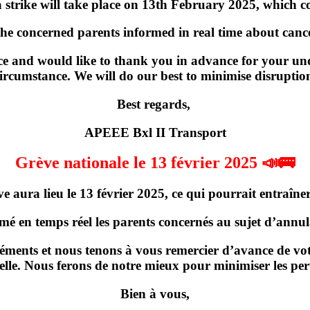
strike will take place on
13th February 2025
, which c
the concerned parents informed in real time about cancel
e and would like to thank you in advance for your und
ircumstance. We will do our best to minimise disruptio
Best regards,
APEEE Bxl II Transport
Grève nationale le 13 février 2025 📣🚌
ve
aura lieu
le 13 février 2025
, ce qui pourrait entraîner
rmé en temps réel les parents concernés
au sujet d’annula
ments et nous tenons à vous remercier d’avance de votr
elle. Nous ferons de notre mieux pour minimiser les per
Bien à vous,