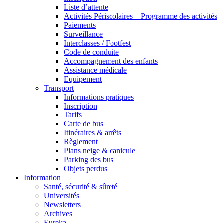
Liste d’attente
Activités Périscolaires – Programme des activités
Paiements
Surveillance
Interclasses / Footfest
Code de conduite
Accompagnement des enfants
Assistance médicale
Equipement
Transport
Informations pratiques
Inscription
Tarifs
Carte de bus
Itinéraires & arrêts
Règlement
Plans neige & canicule
Parking des bus
Objets perdus
Information
Santé, sécurité & sûreté
Universités
Newsletters
Archives
Eureka