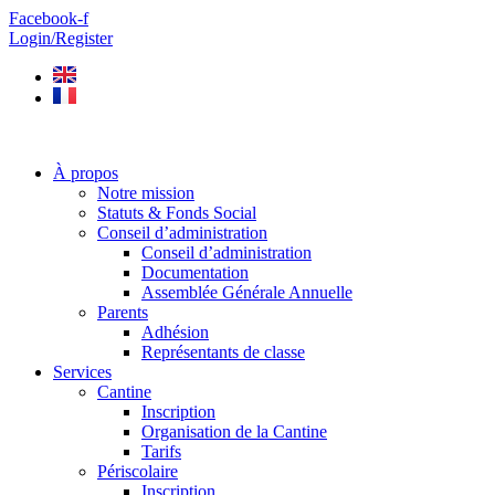
Aller
Facebook-f
au
Login/Register
contenu
À propos
Notre mission
Statuts & Fonds Social
Conseil d’administration
Conseil d’administration
Documentation
Assemblée Générale Annuelle
Parents
Adhésion
Représentants de classe
Services
Cantine
Inscription
Organisation de la Cantine
Tarifs
Périscolaire
Inscription