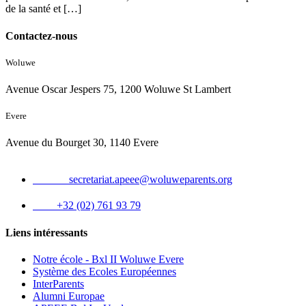
de la santé et […]
Contactez-nous
Woluwe
Avenue Oscar Jespers 75, 1200 Woluwe St Lambert
Evere
Avenue du Bourget 30, 1140 Evere
Email :
secretariat.apeee@woluweparents.org
Tél :
+32 (02) 761 93 79
Liens intéressants
Notre école - Bxl II Woluwe Evere
Système des Ecoles Européennes
InterParents
Alumni Europae