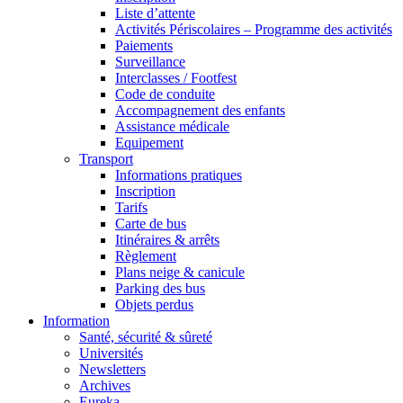
Liste d’attente
Activités Périscolaires – Programme des activités
Paiements
Surveillance
Interclasses / Footfest
Code de conduite
Accompagnement des enfants
Assistance médicale
Equipement
Transport
Informations pratiques
Inscription
Tarifs
Carte de bus
Itinéraires & arrêts
Règlement
Plans neige & canicule
Parking des bus
Objets perdus
Information
Santé, sécurité & sûreté
Universités
Newsletters
Archives
Eureka