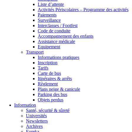
Liste d’attente
Activités Périscolaires – Programme des activités
Paiements
Surveillance
Interclasses / Footfest
Code de conduite
Accompagnement des enfants
Assistance médicale
Equipement
Transport
Informations pratiques
Inscription
Tarifs
Carte de bus
Itinéraires & arrêts
Règlement
Plans neige & canicule
Parking des bus
Objets perdus
Information
Santé, sécurité & sûreté
Universités
Newsletters
Archives
Eureka