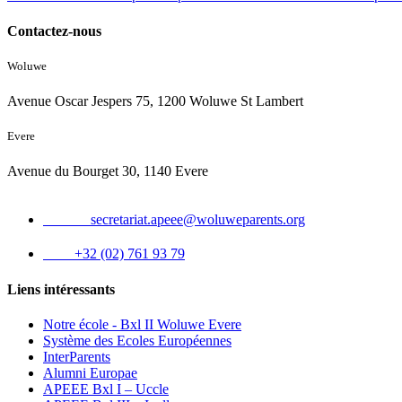
Contactez-nous
Woluwe
Avenue Oscar Jespers 75, 1200 Woluwe St Lambert
Evere
Avenue du Bourget 30, 1140 Evere
Email :
secretariat.apeee@woluweparents.org
Tél :
+32 (02) 761 93 79
Liens intéressants
Notre école - Bxl II Woluwe Evere
Système des Ecoles Européennes
InterParents
Alumni Europae
APEEE Bxl I – Uccle