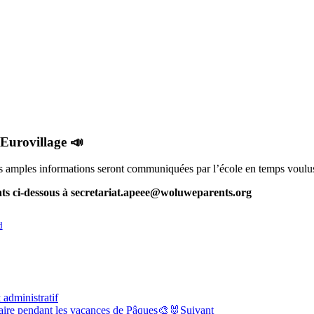
 Eurovillage 📣
s amples informations seront communiquées par l’école en temps voulu
ts ci-dessous à secretariat.apeee@woluweparents.org
d
administratif
imaire pendant les vacances de Pâques🎨🐰
Suivant