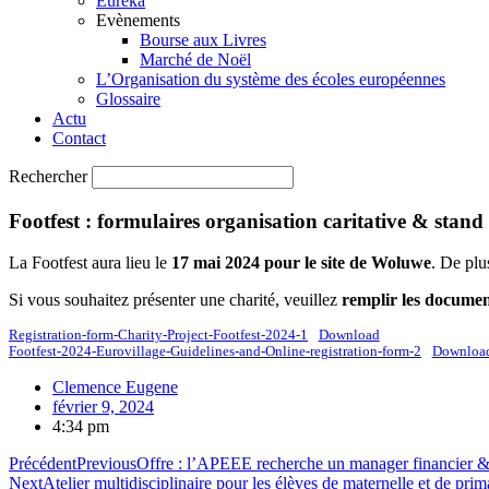
Eureka
Evènements
Bourse aux Livres
Marché de Noël
L’Organisation du système des écoles européennes
Glossaire
Actu
Contact
Rechercher
Footfest : formulaires organisation caritative & stand
La Footfest aura lieu le
17 mai 2024 pour le site de Woluwe
. De plu
Si vous souhaitez présenter une charité, veuillez
remplir les documen
Registration-form-Charity-Project-Footfest-2024-1
Download
Footfest-2024-Eurovillage-Guidelines-and-Online-registration-form-2
Downloa
Clemence Eugene
février 9, 2024
4:34 pm
Précédent
Previous
Offre : l’APEEE recherche un manager financier & 
Next
Atelier multidisciplinaire pour les élèves de maternelle et de pr