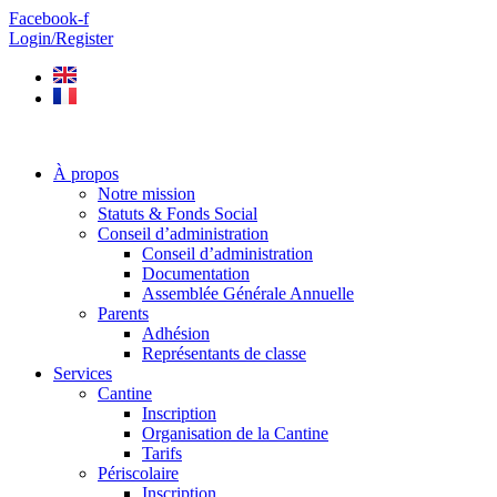
Aller
Facebook-f
au
Login/Register
contenu
À propos
Notre mission
Statuts & Fonds Social
Conseil d’administration
Conseil d’administration
Documentation
Assemblée Générale Annuelle
Parents
Adhésion
Représentants de classe
Services
Cantine
Inscription
Organisation de la Cantine
Tarifs
Périscolaire
Inscription