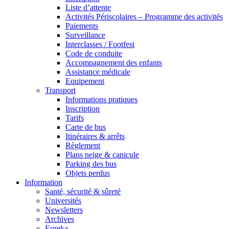
Liste d’attente
Activités Périscolaires – Programme des activités
Paiements
Surveillance
Interclasses / Footfest
Code de conduite
Accompagnement des enfants
Assistance médicale
Equipement
Transport
Informations pratiques
Inscription
Tarifs
Carte de bus
Itinéraires & arrêts
Règlement
Plans neige & canicule
Parking des bus
Objets perdus
Information
Santé, sécurité & sûreté
Universités
Newsletters
Archives
Eureka