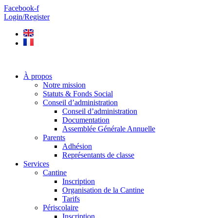
Aller
Facebook-f
au
Login/Register
contenu
À propos
Notre mission
Statuts & Fonds Social
Conseil d’administration
Conseil d’administration
Documentation
Assemblée Générale Annuelle
Parents
Adhésion
Représentants de classe
Services
Cantine
Inscription
Organisation de la Cantine
Tarifs
Périscolaire
Inscription