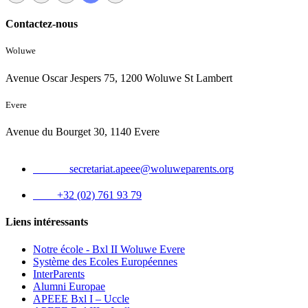
Contactez-nous
Woluwe
Avenue Oscar Jespers 75, 1200 Woluwe St Lambert
Evere
Avenue du Bourget 30, 1140 Evere
Email :
secretariat.apeee@woluweparents.org
Tél :
+32 (02) 761 93 79
Liens intéressants
Notre école - Bxl II Woluwe Evere
Système des Ecoles Européennes
InterParents
Alumni Europae
APEEE Bxl I – Uccle