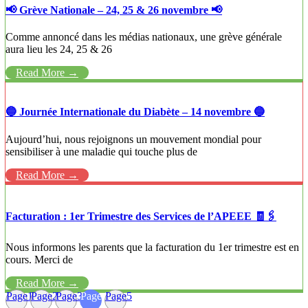
📢 Grève Nationale – 24, 25 & 26 novembre 📢
Comme annoncé dans les médias nationaux, une grève générale
aura lieu les 24, 25 & 26
Read More →
🔵 Journée Internationale du Diabète – 14 novembre 🔵
Aujourd’hui, nous rejoignons un mouvement mondial pour
sensibiliser à une maladie qui touche plus de
Read More →
Facturation : 1er Trimestre des Services de l’APEEE 🧾🖇️
Nous informons les parents que la facturation du 1er trimestre est en
cours. Merci de
Read More →
Page
1
Page
2
Page
3
Page
4
Page
5