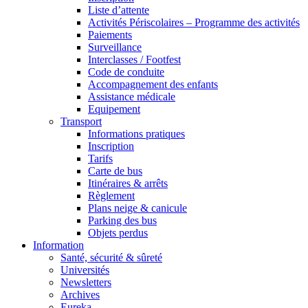
Liste d’attente
Activités Périscolaires – Programme des activités
Paiements
Surveillance
Interclasses / Footfest
Code de conduite
Accompagnement des enfants
Assistance médicale
Equipement
Transport
Informations pratiques
Inscription
Tarifs
Carte de bus
Itinéraires & arrêts
Règlement
Plans neige & canicule
Parking des bus
Objets perdus
Information
Santé, sécurité & sûreté
Universités
Newsletters
Archives
Eureka