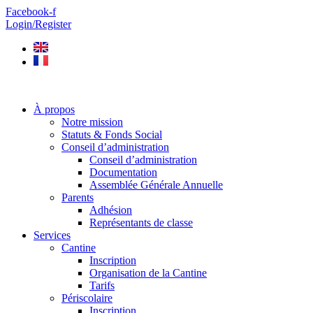
Aller
Facebook-f
au
Login/Register
contenu
À propos
Notre mission
Statuts & Fonds Social
Conseil d’administration
Conseil d’administration
Documentation
Assemblée Générale Annuelle
Parents
Adhésion
Représentants de classe
Services
Cantine
Inscription
Organisation de la Cantine
Tarifs
Périscolaire
Inscription